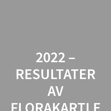
Østfold
Botaniske
Forening
2022 –
RESULTATER
AV
FLORAKARTLE