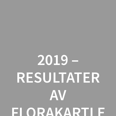
Østfold
Botaniske
Forening
2019 –
RESULTATER
AV
FLORAKARTLE