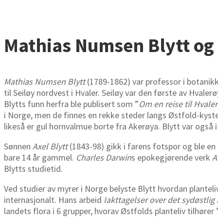
Mathias Numsen Blytt og 
Mathias Numsen Blytt
(1789-1862) var professor i botanikk
til Seiløy nordvest i Hvaler. Seiløy var den første av Hvale
Blytts funn herfra ble publisert som ”
Om en reise til Hvaler
i Norge, men de finnes en rekke steder langs Østfold-kyste
likeså er gul hornvalmue borte fra Akerøya. Blytt var også 
Sønnen
Axel Blytt
(1843-98) gikk i farens fotspor og ble e
bare 14 år gammel.
Charles Darwin
s epokegjørende verk
A
Blytts studietid.
Ved studier av myrer i Norge belyste Blytt hvordan planteli
internasjonalt. Hans arbeid
Iakttagelser over det sydøstli
landets flora i 6 grupper, hvorav Østfolds planteliv tilhører 