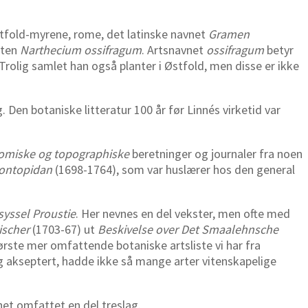
Østfold-myrene, rome, det latinske navnet
Gramen
rten
Narthecium ossifragum
. Artsnavnet
ossifragum
betyr
Trolig samlet han også planter i Østfold, men disse er ikke
 Den botaniske litteratur 100 år før Linnés virketid var
omiske og topographiske
beretninger og journaler fra noen
Pontopidan
(1698-1764), som var huslærer hos den general
syssel Proustie
. Her nevnes en del vekster, men ofte med
ischer
(1703-67) ut
Beskivelse over Det Smaalehnsche
første mer omfattende botaniske artsliste vi har fra
og akseptert, hadde ikke så mange arter vitenskapelige
net omfattet en del treslag.