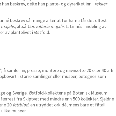
 han beskrev, delte han plante- og dyreriket inn i
rekker
nné beskrev så mange arter at for ham står det oftest
majalis
, altså
Convallaria
majalis
L. Linnés inndeling av
r av plantelivet i Østfold.
”, å samle inn, presse, montere og navnsette 20 eller 40 ark
oppbevart i større samlinger eller museer, betegnes som
Norge og Sverige. Østfold-kollektene på Botanisk Museum i
g færrest fra Skiptvet med mindre enn 500 kollekter. Sjeldne
eene 20
fettblad
, en utryddet orkidé, mens bare et fåtall
l ulike museer.