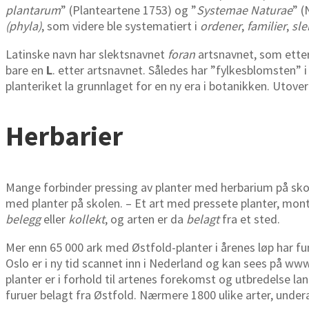
plantarum
” (Planteartene 1753) og ”
Systemae Naturae
” (
(phyla)
, som videre ble systematiert i
ordener
,
familier
,
sle
Latinske navn har slektsnavnet
foran
artsnavnet, som etter
bare en
L
. etter artsnavnet. Således har ”fylkesblomsten” i 
planteriket la grunnlaget for en ny era i botanikken. Utover
Herbarier
Mange forbinder pressing av planter med herbarium på skolen.
med planter på skolen. – Et art med pressete planter, mont
belegg
eller
kollekt
, og arten er da
belagt
fra et sted.
Mer enn 65 000 ark med Østfold-planter i årenes løp har fu
Oslo er i ny tid scannet inn i Nederland og kan sees på www
planter er i forhold til artenes forekomst og utbredelse l
furuer belagt fra Østfold. Nærmere 1800 ulike arter, undera