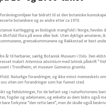
 forskningsmiljøer har bidratt til at den botaniske kunnskap
resserte botanikere og av andre etter ca 1970.
stanser kartlegging av biologisk mangfold i Norge, hevdes 
 en Østfold-flora på www eller bok. Uten dyktige amatører, i
tkommunene, grensekommunene og Rakkestad er best undersø
dre år til herbarier, særlig Botanisk Museum i Oslo. Den eldst
 presset malurt
Artemisia absintium
med latinsk påskrift ”
fri
museet i Trondheim, et museum Gunnerus grunnla.
tfold. Naturlige forandringer, og ikke minst menneskets omf
 oss viten om forandringer som har funnet sted.
nsikt og feilslutninger, for de befant seg i naturhistoriens 
rester, fogder og adelsmenn, og enkelte av dem bidro også me
bare forkynne ”den rette lære”, men de skulle også beskrive 