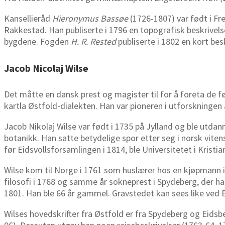
Kansellieråd
Hieronymus Bassøe
(1726-1807) var født i Fre
Rakkestad. Han publiserte i 1796 en topografisk beskrivel
bygdene. Fogden
H. R. Rested
publiserte i 1802 en kort bes
Jacob Nicolaj Wilse
Det måtte en dansk prest og magister til for å foreta de f
kartla Østfold-dialekten. Han var pioneren i utforskninge
Jacob Nikolaj Wilse var født i 1735 på Jylland og ble utda
botanikk. Han satte betydelige spor etter seg i norsk viten
før Eidsvollsforsamlingen i 1814, ble Universitetet i Kristian
Wilse kom til Norge i 1761 som huslærer hos en kjøpmann i
filosofi i 1768 og samme år sokneprest i Spydeberg, der han b
1801. Han ble 66 år gammel. Gravstedet kan sees like ved E
Wilses hovedskrifter fra Østfold er fra Spydeberg og Eidsb