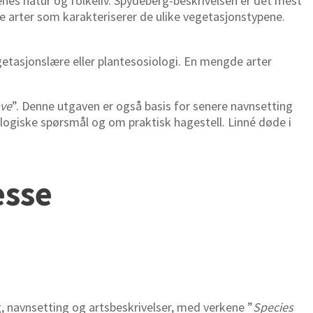
denes natur og folkeliv. Spydeberg-beskrivelsen er det mest
ke arter som karakteriserer de ulike vegetasjonstypene.
egetasjonslære eller plantesosiologi. En mengde arter
ave
”. Denne utgaven er også basis for senere navnsetting
logiske spørsmål og om praktisk hagestell. Linné døde i
esse
g, navnsetting og artsbeskrivelser, med verkene ”
Species