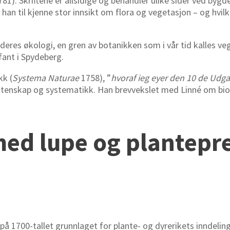
81). Skriftene er allsidige og behandler ulike sider ved byg
han til kjenne stor innsikt om flora og vegetasjon – og hvil
 deres økologi, en gren av botanikken som i vår tid kalles v
fant i Spydeberg.
kk (
Systema Naturae
1758), ”
hvoraf ieg eyer den 10 de Udg
vitenskap og systematikk. Han brevvekslet med Linné om bio
ed lupe og plantepr
på 1700-tallet grunnlaget for plante- og dyrerikets inndelin