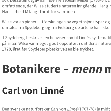
96). Dessuten utgav han noen reisebeskrivelser (1763-64, 17
omfattende, der Wilse studerte naturen inngående. Her gir 
Hans arbeid lå langt forut for samtiden.
Wilse var en pioner i utforskningen av vegetasjonstyper og
omtales fra Spydeberg og fra Eidsberg de artene han ikke 
I Spydeberg-beskrivelsen henviser han til Linnés systemati
på arter. Wilse var meget godt oppdatert i datidens natur
1778, året før Spydeberg-beskrivelsen ble trykket.
Botanikere –
menn
m
Carl von Linné
Den svenske naturforsker
Carl von Linné
(1707-78) la midt 