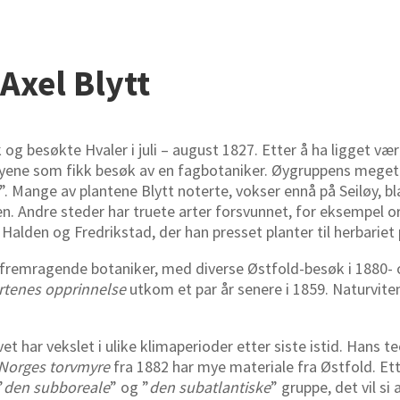
Axel Blytt
 og besøkte Hvaler i juli – august 1827. Etter å ha ligget væ
røyene som fikk besøk av en fagbotaniker. Øygruppens meget ri
”. Mange av plantene Blytt noterte, vokser ennå på Seiløy, b
n. Andre steder har truete arter forsvunnet, for eksempel o
i Halden og Fredrikstad, der han presset planter til herbarie
n fremragende botaniker, med diverse Østfold-besøk i 1880- o
rtenes opprinnelse
utkom et par år senere i 1859. Naturvite
vet har vekslet i ulike klimaperioder etter siste istid. Hans
g Norges torvmyre
fra 1882 har mye materiale fra Østfold. Ett
”
den subboreale
” og ”
den subatlantiske
” gruppe, det vil s