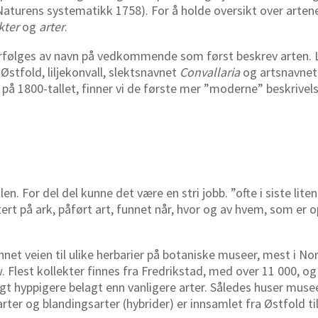
Naturens systematikk 1758). For å holde oversikt over artene
kter
og
arter
.
følges av navn på vedkommende som først beskrev arten. Li
Østfold, liljekonvall, slektsnavnet
Convallaria
og artsnavnet
 på 1800-tallet, finner vi de første mer ”moderne” beskrivelse
 For del del kunne det være en stri jobb. ”ofte i siste liten
ert på ark, påført art, funnet når, hvor og av hvem, som er 
nnet veien til ulike herbarier på botaniske museer, mest i 
. Flest kollekter finnes fra Fredrikstad, med over 11 000, o
angt hyppigere belagt enn vanligere arter. Således huser mus
rter og blandingsarter (hybrider) er innsamlet fra Østfold ti