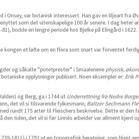
i Onsøy, var botanisk interessert. Han gav en liljeart fra 
benyttet som det vitenskapelige 100 år senere. I dag heter a
-81), bodde en lengre periode hos Bjelke på Elingård i 1622. 
e kongen et løfte om en flora som snart var forventet ferdig.
fogder og såkalte ”potetprester” i Smaalenene
physisk, økon
 få botaniske opplysninger publisert. Noen eksempler er:
Erik 
Halden) og Berg, ga i 1744 ut
Underrettning fra Nedre Borge
ann, det vil si tilsvarende fylkesmann,
Baltzer Sechmann Fle
med rundt 175 arter til Fleischers beskrivelse. Dette er den 
den tiden, det vil si før Linnés arbeider var allment kjent 
1739-1811) i 1792 ut en topografisk beretning, som blant an