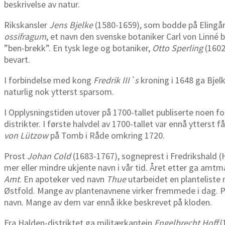
beskrivelse av natur.
Rikskansler
Jens Bjelke
(1580-1659), som bodde på Elingård 
ossifragum
, et navn den svenske botaniker Carl von Linné 
”ben-brekk”. En tysk lege og botaniker,
Otto Sperling
(1602
bevart.
I forbindelse med kong
Fredrik III`s
kroning i 1648 ga Bjelk
naturlig nok ytterst sparsom.
I Opplysningstiden utover på 1700-tallet publiserte noen 
distrikter. I første halvdel av 1700-tallet var ennå ytterst
von Lützow
på Tomb i Råde omkring 1720.
Prost
Johan Cold
(1683-1767), sogneprest i Fredrikshald (
mer eller mindre ukjente navn i vår tid. Året etter ga amtm
Amt
. En apoteker ved navn
Thue
utarbeidet en planteliste 
Østfold. Mange av plantenavnene virker fremmede i dag. På 
navn. Mange av dem var ennå ikke beskrevet på kloden.
Fra Halden-distriktet ga militærkaptein
Engelbrecht Hoff
(