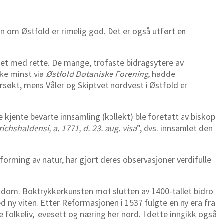
en om Østfold er rimelig god. Det er også utført en
det med rette. De mange, trofaste bidragsytere av
kke minst via
Østfold Botaniske Forening,
hadde
kt, mens Våler og Skiptvet nordvest i Østfold er
e kjente bevarte innsamling (kollekt) ble foretatt av biskop
drichshaldensi, a. 1771, d. 23. aug. visa
”, dvs. innsamlet den
orming av natur, har gjort deres observasjoner verdifulle
barndom. Boktrykkerkunsten mot slutten av 1400-tallet bidro
d ny viten. Etter Reformasjonen i 1537 fulgte en ny era fra
folkeliv, levesett og næring her nord. I dette inngikk også