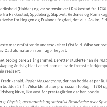
drikshald (Halden) og var sorenskriver i Rakkestad fra 1760 
se fra Rakkestad, Spydeberg, Skiptvet, Rødenes og Rømskog,
krivelse fra Heggen og Frølands fogderi, det vil si Askim, E
ørste mer omfattende undersøkelser i Østfold. Wilse var pres
n av Østfold-naturen som rager høyest.
nnet teolog bare 21 år gammel. Deretter studerte han de
mat
skap og åndsliv, blant annet som en av de fremste forkjempere
ia realisert.
 Fredrikshald,
Peder Mossencrone
, der han bodde et par år.
odde i 17 år. Wilse ble titulær professor i teologi i 1784 og 
idsberg kirke, like vest for prestegården der han bodde.
erg:
Physisk, oeconomisk og statistisk Beskrivelse over Spy