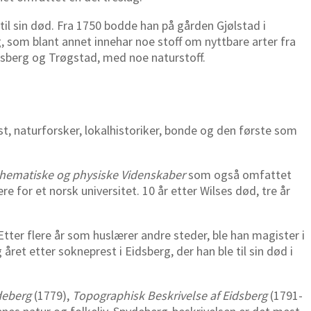
til sin død. Fra 1750 bodde han på gården Gjølstad i
 som blant annet innehar noe stoff om nyttbare arter fra
idsberg og Trøgstad, med noe naturstoff.
t, naturforsker, lokalhistoriker, bonde og den første som
hematiske og physiske Videnskaber
som også omfattet
 for et norsk universitet. 10 år etter Wilses død, tre år
 Etter flere år som huslærer andre steder, ble han magister i
året etter sokneprest i Eidsberg, der han ble til sin død i
deberg
(1779),
Topographisk Beskrivelse af Eidsberg
(1791-