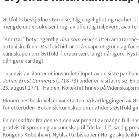
Østfolds beskjedne størrelse, tilgjengelighet og nærhet til
mengde undersøkelser i regi av offentlig miljøvern, av inte
”Amatør” betyr egentlig
den som elsker
. Uten amatørene 
botaniske funn i Østfold bidrar til å skape et grunnlag for
kunnskapen om Østfold-floraen vært langt dårligere. Kys
dårligere kartlagt.
Tusenvis av planter er innsamlet i løpet av de siste par hun
Johan Ernst Gunnerus
(1718-73) under en visitasreise: En
23. august 1771 i Halden. Kollektet finnes på Videnskaps
Pionerenes beskrivelser var starten på kartleggingen av Øs
for ettertiden. Botanisk kunnskap om datidens Østfold gir
En del skrifter fra denne tiden var preget av mangelfull in
gradvis til spredning av kunnskap til ”de lærde”, særlig p
Kongens København. Nytilsatte biskoper i Norge skulle ikke 