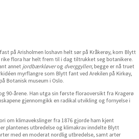
rfast på Arisholmen loshavn helt sør på Kråkerøy, kom Blytt
ke flora har helt frem til i dag tiltrukket seg botanikere.
lant annet
jordbærkløver
og
dverggyllen
; begge er nå truet
rkidéen myrflangre som Blytt fant ved Arekilen på Kirkøy,
t på Botanisk museum i Oslo.
g 90-årene. Han utga sin første floraoversikt fra Kragerø
nskapene gjennomgikk en radikal utvikling og fornyelse i
 teori om klimavekslinger fra 1876 gjorde ham kjent
er plantenes utbredelse og klimakrav inndelte Blytt
i arter med en moderat nordlig utbredelse, samt arter