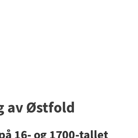
TANIKKENS HISTO
g av Østfold
å 16- og 1700-tallet