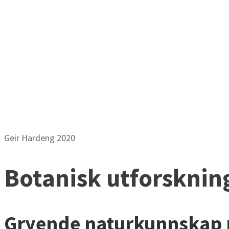
BO
Geir Hardeng 2020
Botanisk utforsknin
Gryende naturkunnskap p