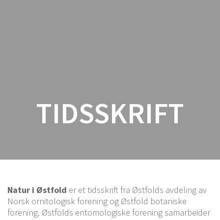
Østfold
Botaniske
Forening
TIDSSKRIFT
Natur i Østfold
er et tidsskrift fra Østfolds avdeling av
Norsk ornitologisk forening og Østfold botaniske
forening. Østfolds entomologiske forening samarbeider